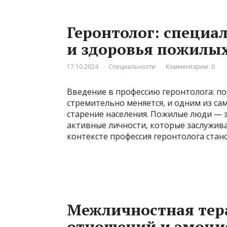
Геронтолог: специа
и здоровья пожилы
17.10.2024
Специальности
Комментарии: 0
Введение в профессию геронтолога: п
стремительно меняется, и одним из са
старение населения. Пожилые люди — э
активные личности, которые заслужив
контексте профессия геронтолога стан
Межличностная тер
отношений и эмоци