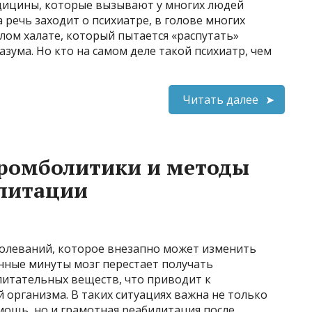
едицины, которые вызывают у многих людей
а речь заходит о психиатре, в голове многих
елом халате, который пытается «распутать»
зума. Но кто на самом деле такой психиатр, чем
Читать далее
тромболитики и методы
литации
болеваний, которое внезапно может изменить
анные минуты мозг перестает получать
питательных веществ, что приводит к
организма. В таких ситуациях важна не только
мощь, но и грамотная реабилитация после