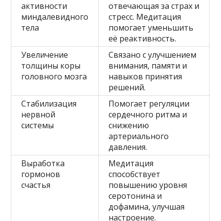
активности
отвечающая за страх и
миндалевидного
стресс. Медитация
тела
помогает уменьшить
её реактивность.
Увеличение
Связано с улучшением
толщины коры
внимания, памяти и
головного мозга
навыков принятия
решений.
Стабилизация
Помогает регуляции
нервной
сердечного ритма и
системы
снижению
артериального
давления.
Выработка
Медитация
гормонов
способствует
счастья
повышению уровня
серотонина и
дофамина, улучшая
настроение.