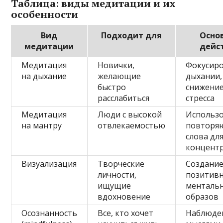
Таблица: виды медитации и их
особенности
Вид
Подходит для
Осно
медитации
дейс
Медитация
Новички,
Фокусиро
на дыхание
желающие
дыхании,
быстро
снижени
расслабиться
стресса
Медитация
Люди с высокой
Использ
на мантру
отвлекаемостью
повторя
слова дл
концент
Визуализация
Творческие
Создани
личности,
позитив
ищущие
менталь
вдохновение
образов
Осознанность
Все, кто хочет
Наблюде