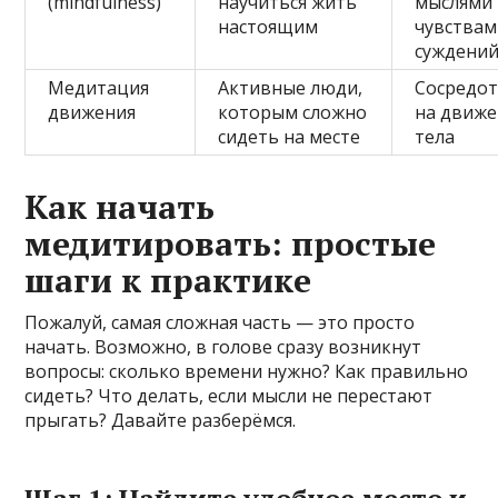
(mindfulness)
научиться жить
мыслями
настоящим
чувствам
суждени
Медитация
Активные люди,
Сосредо
движения
которым сложно
на движе
сидеть на месте
тела
Как начать
медитировать: простые
шаги к практике
Пожалуй, самая сложная часть — это просто
начать. Возможно, в голове сразу возникнут
вопросы: сколько времени нужно? Как правильно
сидеть? Что делать, если мысли не перестают
прыгать? Давайте разберёмся.
Шаг 1: Найдите удобное место и