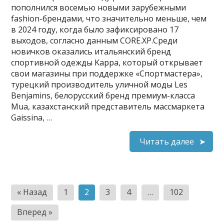
пополнился восемью новыми зарубежными
fashion-брендами, что значительно меньше, чем
в 2024 году, когда было зафиксировано 17
выходов, согласно данным CORE.XP.Среди
новичков оказались итальянский бренд
спортивной одежды Kappa, который открывает
свои магазины при поддержке «Спортмастера»,
турецкий производитель уличной моды Les
Benjamins, белорусский бренд премиум-класса
Mua, казахстанский представитель массмаркета
Gaissina, …
Читать далее
Пагинация
« Назад
1
2
3
4
…
102
записей
Вперед »