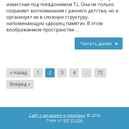
известная под псевдонимом TL. Она не только
сохраняет воспоминания с раннего детства, но и
организует их в сложную структуру,
напоминающую «дворец памяти». В этом
воображаемом пространстве …
Читать далее
Пагинация
« Назад
1
2
3
4
…
72
записей
Вперед »
Сайт о медицине и здоровье
© 2026
Тема от
WP Puzzle