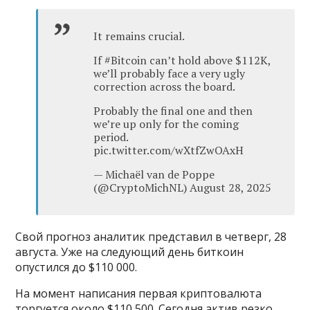
It remains crucial.
If #Bitcoin can’t hold above $112K,
we’ll probably face a very ugly
correction across the board.
Probably the final one and then
we’re up only for the coming
period.
pic.twitter.com/wXtfZwOAxH
— Michaël van de Poppe
(@CryptoMichNL) August 28, 2025
Свой прогноз аналитик представил в четверг, 28
августа. Уже на следующий день биткоин
опустился до $110 000.
На момент написания первая криптовалюта
торгуется около $110 500. Сегодня актив резко