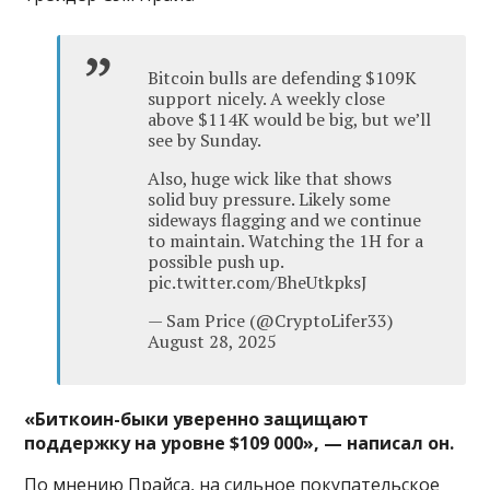
Bitcoin bulls are defending $109K
support nicely. A weekly close
above $114K would be big, but we’ll
see by Sunday.
Also, huge wick like that shows
solid buy pressure. Likely some
sideways flagging and we continue
to maintain. Watching the 1H for a
possible push up.
pic.twitter.com/BheUtkpksJ
— Sam Price (@CryptoLifer33)
August 28, 2025
«Биткоин-быки уверенно защищают
поддержку на уровне $109 000», — написал он.
По мнению Прайса, на сильное покупательское