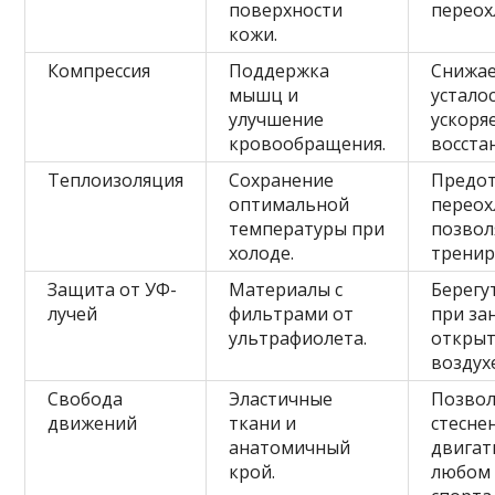
поверхности
переох
кожи.
Компрессия
Поддержка
Снижа
мышц и
устало
улучшение
ускоря
кровообращения.
восста
Теплоизоляция
Сохранение
Предо
оптимальной
переох
температуры при
позвол
холоде.
тренир
Защита от УФ-
Материалы с
Берегу
лучей
фильтрами от
при за
ультрафиолета.
откры
воздух
Свобода
Эластичные
Позвол
движений
ткани и
стесне
анатомичный
двигат
крой.
любом