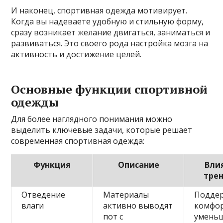
И наконец, спортивная одежда мотивирует.
Когда вы надеваете удобную и стильную форму,
сразу возникает желание двигаться, заниматься и
развиваться. Это своего рода настройка мозга на
активность и достижение целей.
Основные функции спортивной
одежды
Для более наглядного понимания можно
выделить ключевые задачи, которые решает
современная спортивная одежда:
Функция
Описание
Вли
тре
Отведение
Материалы
Подде
влаги
активно выводят
комфор
пот с
уменьш