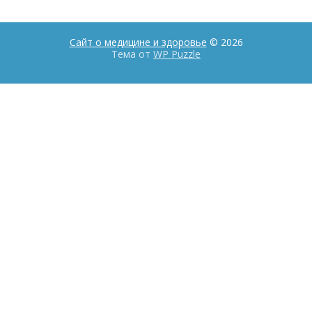
Сайт о медицине и здоровье
© 2026
Тема от
WP Puzzle