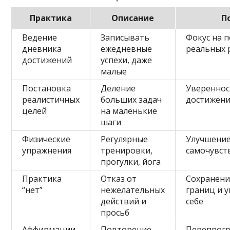
Практика
Описание
П
Ведение
Записывать
Фокус на 
дневника
ежедневные
реальных 
достижений
успехи, даже
малые
Постановка
Деление
Увереннос
реалистичных
больших задач
достижени
целей
на маленькие
шаги
Физические
Регулярные
Улучшение
упражнения
тренировки,
самочувст
прогулки, йога
Практика
Отказ от
Сохранени
“нет”
нежелательных
границ и 
действий и
себе
просьб
Аффирмации
Повторение
Перепрог