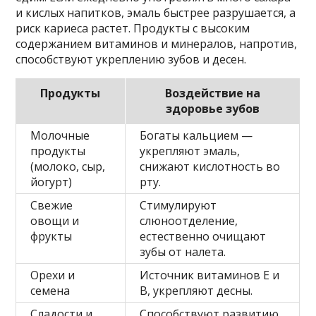
и кислых напитков, эмаль быстрее разрушается, а
риск кариеса растет. Продукты с высоким
содержанием витаминов и минералов, напротив,
способствуют укреплению зубов и десен.
Продукты
Воздействие на
здоровье зубов
Молочные
Богаты кальцием —
продукты
укрепляют эмаль,
(молоко, сыр,
снижают кислотность во
йогурт)
рту.
Свежие
Стимулируют
овощи и
слюноотделение,
фрукты
естественно очищают
зубы от налета.
Орехи и
Источник витаминов Е и
семена
В, укрепляют десны.
Сладости и
Способствуют развитию