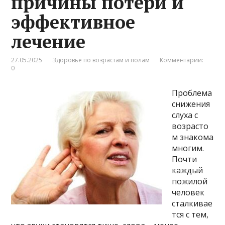
причины потери и
эффективное
лечение
27.05.2025
Здоровье по возрастам и полам
Комментарии:
0
Проблема
снижения
слуха с
возрасто
м знакома
многим.
Почти
каждый
пожилой
человек
сталкивае
тся с тем,