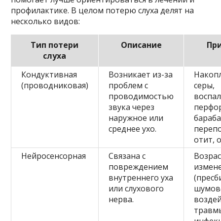
профилактике. В целом потерю слуха делят на
несколько видов:
Тип потери
Описание
Пр
слуха
Кондуктивная
Возникает из-за
Накоп
(проводниковая)
проблем с
серы,
проводимостью
воспал
звука через
перфо
наружное или
бараб
среднее ухо.
переп
отит, 
Нейросенсорная
Связана с
Возра
повреждением
измен
внутреннего уха
(пресб
или слухового
шумов
нерва.
воздей
травм
инфек