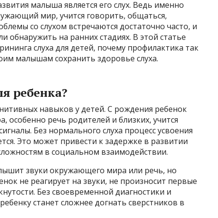
звития малыша является его слух. Ведь именно
ружающий мир, учится говорить, общаться,
облемы со слухом встречаются достаточно часто, и
и обнаружить на ранних стадиях. В этой статье
ининга слуха для детей, почему профилактика так
воим малышам сохранить здоровье слуха.
ля ребенка?
гнитивных навыков у детей. С рождения ребенок
 особенно речь родителей и близких, учится
сигналы. Без нормального слуха процесс усвоения
тся. Это может привести к задержке в развитии
 сложностям в социальном взаимодействии.
лышит звуки окружающего мира или речь, но
енок не реагирует на звуки, не произносит первые
мкнутости. Без своевременной диагностики и
 ребенку станет сложнее догнать сверстников в