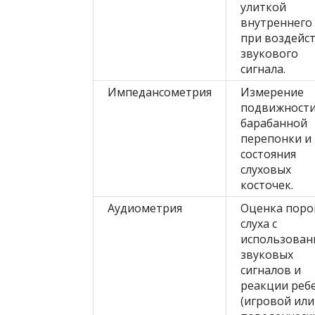
улиткой
внутреннего 
при воздейс
звукового
сигнала.
Импедансометрия
Измерение
подвижност
барабанной
перепонки и
состояния
слуховых
косточек.
Аудиометрия
Оценка поро
слуха с
использован
звуковых
сигналов и
реакции реб
(игровой или