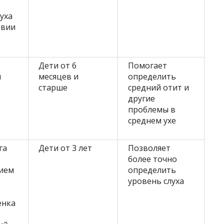
уха
твии
Дети от 6
Помогает
и
месяцев и
определить
старше
средний отит и
другие
проблемы в
среднем ухе
га
Дети от 3 лет
Позволяет
более точно
ием
определить
уровень слуха
енка