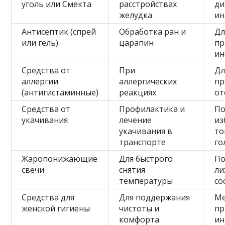
уголь или Смекта
расстройствах
ди
желудка
ин
Антисептик (спрей
Обработка ран и
Дл
или гель)
царапин
пр
ин
Средства от
При
Дл
аллергии
аллергических
пр
(антигистаминные)
реакциях
от
Средства от
Профилактика и
П
укачивания
лечение
из
укачивания в
то
транспорте
го
Жаропонижающие
Для быстрого
По
свечи
снятия
ли
температуры
со
Средства для
Для поддержания
Ме
женской гигиены
чистоты и
пр
комфорта
ин