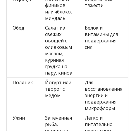
фиников
тяжести
или яблоко,
миндаль
Обед
Салат из
Белок и
свежих
витамины для
овощей с
поддержания
оливковым
сил
маслом,
куриная
грудка на
пару, киноа
Полдник
Йогурт или
Для
творог с
восстановления
медом
энергии и
поддержания
микрофлоры
Ужин
Запеченная
Легко и
рыба,
питательно
овощи на
перед сном