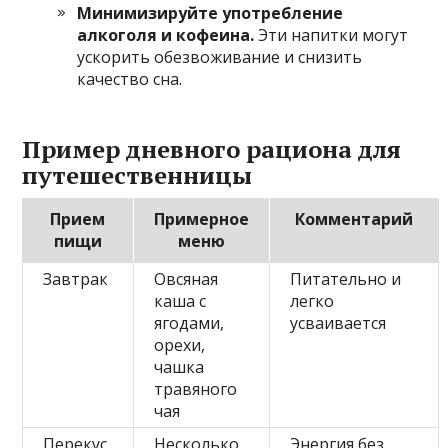
Минимизируйте употребление
алкоголя и кофеина.
Эти напитки могут
ускорить обезвоживание и снизить
качество сна.
Пример дневного рациона для
путешественницы
Прием
Примерное
Комментарий
пищи
меню
Завтрак
Овсяная
Питательно и
каша с
легко
ягодами,
усваивается
орехи,
чашка
травяного
чая
Перекус
Несколько
Энергия без