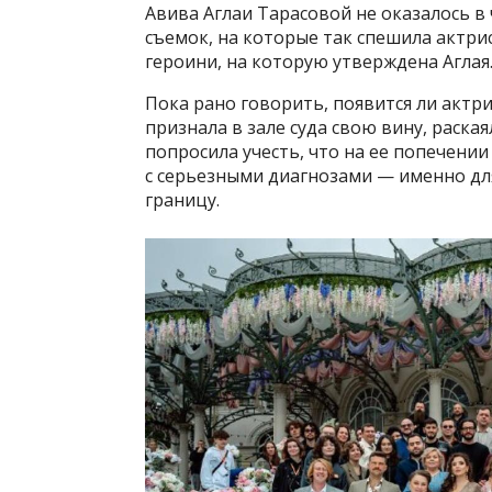
Авива Аглаи Тарасовой не оказалось в
съемок, на которые так спешила актрис
героини, на которую утверждена Аглая
Пока рано говорить, появится ли актри
признала в зале суда свою вину, раская
попросила учесть, что на ее попечении
с серьезными диагнозами — именно для
границу.