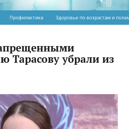
Профилактика
Здоровье по возрастам и пола
запрещенными
ю Тарасову убрали из