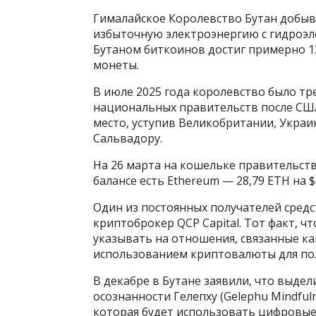
Гималайское Королевство Бутан добыва
избыточную электроэнергию с гидроэл
Бутаном биткоинов достиг примерно 1
монеты.
В июле 2025 года королевство было т
национальных правительств после США 
место, уступив Великобритании, Укра
Сальвадору.
На 26 марта на кошельке правительства
балансе есть Ethereum — 28,79 ETH на $
Один из постоянных получателей средс
криптоброкер QCP Capital. Тот факт, 
указывать на отношения, связанные ка
использованием криптовалюты для по
В декабре в Бутане заявили, что выдел
осознанности Гелепху (Gelephu Mindful
которая будет использовать цифровые