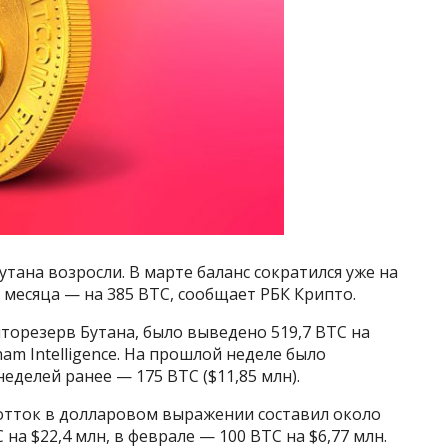
тана возросли. В марте баланс сократился уже на
 месяца — на 385 BTC, сообщает РБК Крипто.
пторезерв Бутана, было выведено 519,7 BTC на
ham Intelligence. На прошлой неделе было
неделей ранее — 175 BTC ($11,85 млн).
 отток в долларовом выражении составил около
 на $22,4 млн, в феврале — 100 BTC на $6,77 млн.