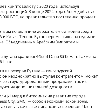
ет криптовалюту с 2020 года, используя
ектростанций. В конце 2024 года объем добытых
3 000 BTC, но правительство постепенно продает
ретьим по величине держателем биткоина среди
и Китая. Теперь Бутан переместился на седьмое
ине, Объединенным Арабским Эмиратам и
 Бутана хранится 4453 BTC на $312 млн. Также на
61 тыс.
тв из резерва Бутана — сингапурский
что он неоднократно выступал контрагентом, может
к со структурированными продажами, так и с
лучения дополнительной доходности.
или $1 млрд в биткоинах на развитие города
ness City, GMC) — особой экономической зоны,
 активы в качестве финансовых резервов. Член