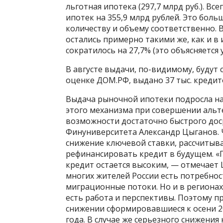
льготная ипотека (297,7 млрд руб.). Вс
ипотек на 355,9 млрд рублей. Это больш
количеству и объему соответственно.
остались примерно такими же, как и в
сократилось на 27,7% (это объясняется
В августе выдачи, по-видимому, будут 
оценке ДОМ.РФ, выдано 37 тыс. кредит
Выдача рыночной ипотеки подросла на
этого механизма при совершении альт
возможности достаточно быстрого дос
Финуниверситета Александр Цыганов. 
снижение ключевой ставки, рассчитыв
рефинансировать кредит в будущем. «
кредит остается высоким, — отмечает Ц
многих жителей России есть потребно
миграционные потоки. Но и в регионах 
есть работа и перспективы. Поэтому п
снижении сформировавшиеся к осени 2
года. В случае же серьезного снижени