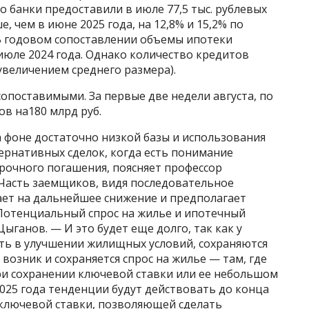
его банки предоставили в июле 77,5 тыс. рублевых
е, чем в июне 2025 года, на 12,8% и 15,2% по
 В годовом сопоставлении объемы ипотеки
 июле 2024 года. Однако количество кредитов
 увеличением среднего размера).
сопоставимыми. За первые две недели августа, по
ов на180 млрд руб.
 фоне достаточно низкой базы и использования
ернативных сделок, когда есть понимание
рочного погашения, поясняет профессор
Часть заемщиков, видя последовательное
ает на дальнейшее снижение и предполагает
Потенциальный спрос на жилье и ипотечный
ыганов. — И это будет еще долго, так как у
сть в улучшении жилищных условий, сохраняются
возник и сохраняется спрос на жилье — там, где
ри сохранении ключевой ставки или ее небольшом
025 года тенденции будут действовать до конца
я ключевой ставки, позволяющей сделать