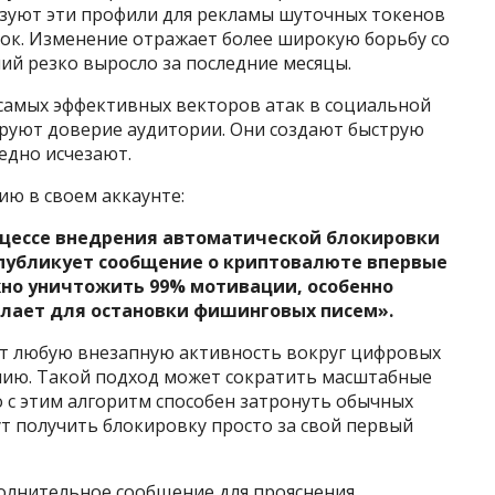
ьзуют эти профили для рекламы шуточных токенов
ок. Изменение отражает более широкую борьбу со
ий резко выросло за последние месяцы.
самых эффективных векторов атак в социальной
ируют доверие аудитории. Они создают быструю
едно исчезают.
ю в своем аккаунте:
роцессе внедрения автоматической блокировки
 публикует сообщение о криптовалюте впервые
лжно уничтожить 99% мотивации, особенно
делает для остановки фишинговых писем».
ет любую внезапную активность вокруг цифровых
нию. Такой подход может сократить масштабные
с этим алгоритм способен затронуть обычных
т получить блокировку просто за свой первый
олнительное сообщение для прояснения