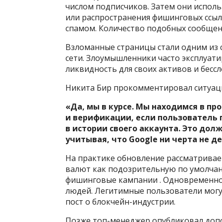
числом подписчиков. Затем они испол
или распространения фишинговых ссыл
спамом. Количество подобных сообщен
Взломанные страницы стали одним из 
сети. Злоумышленники часто эксплуат
ликвидность для своих активов и бессл
Никита Бир прокомментировал ситуаци
«Да, мы в курсе. Мы находимся в п
и верификации, если пользователь
в истории своего аккаунта. Это до
учитывая, что Google ни черта не 
На практике обновление рассматрива
валют как подозрительную по умолча
фишинговые кампании . Одновременно 
людей. Легитимные пользователи могу
пост о блокчейн-индустрии.
Позже топ-менеджер опубликовал доп