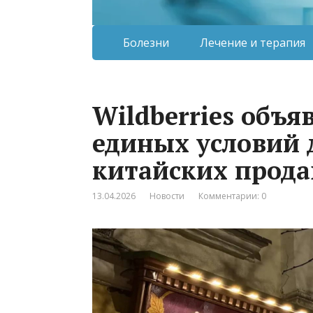
Болезни
Лечение и терапия
Wildberries объя
единых условий 
китайских прода
13.04.2026
Новости
Комментарии: 0