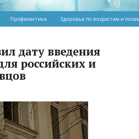
Профилактика
Здоровье по возрастам и пола
вил дату введения
для российских и
вцов