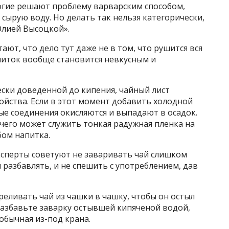
ногие решают проблему варварским способом,
сырую воду. Но делать так нельзя категорически,
Юлией Высоцкой».
ают, что дело тут даже не в том, что рушится вся
питок вообще становится невкусным и
ески доведенной до кипения, чайный лист
ойства. Если в этот момент добавить холодной
ые соединения окисляются и выпадают в осадок.
чего может служить тонкая радужная пленка на
бом напитка.
ксперты советуют не заваривать чай слишком
 разбавлять, и не спешить с употреблением, дав
реливать чай из чашки в чашку, чтобы он остыл
 разбавьте заварку остывшей кипяченой водой,
 обычная из-под крана.