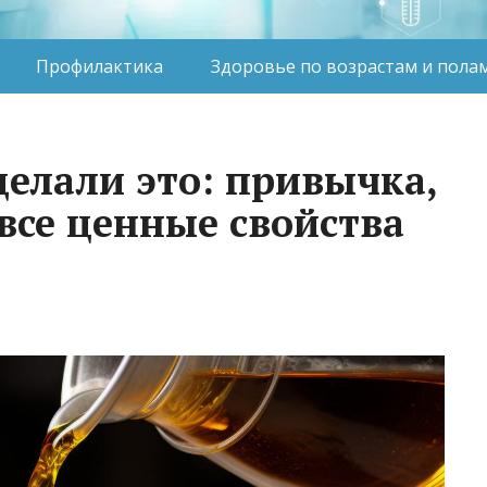
Профилактика
Здоровье по возрастам и пола
делали это: привычка,
все ценные свойства