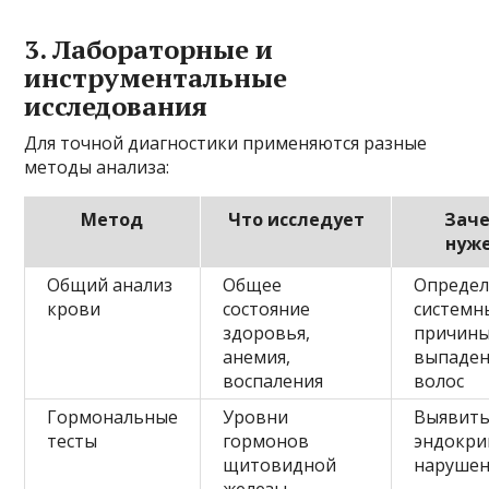
3. Лабораторные и
инструментальные
исследования
Для точной диагностики применяются разные
методы анализа:
Метод
Что исследует
Зач
нуж
Общий анализ
Общее
Опреде
крови
состояние
системн
здоровья,
причин
анемия,
выпаден
воспаления
волос
Гормональные
Уровни
Выявит
тесты
гормонов
эндокр
щитовидной
нарушен
железы,