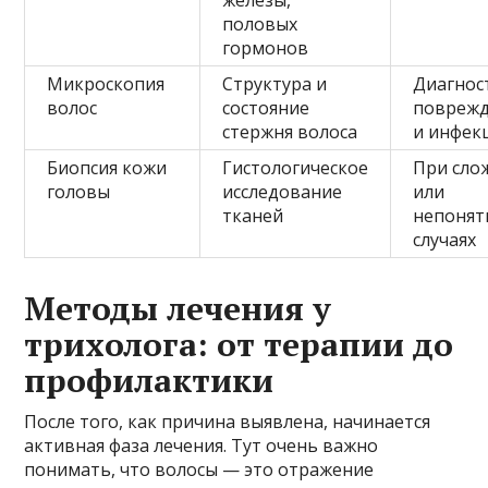
половых
гормонов
Микроскопия
Структура и
Диагнос
волос
состояние
повреж
стержня волоса
и инфек
Биопсия кожи
Гистологическое
При сло
головы
исследование
или
тканей
непонят
случаях
Методы лечения у
трихолога: от терапии до
профилактики
После того, как причина выявлена, начинается
активная фаза лечения. Тут очень важно
понимать, что волосы — это отражение