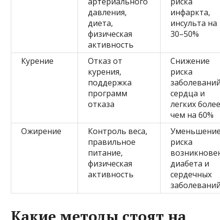
артериального
риска
давления,
инфаркта,
диета,
инсульта на
физическая
30–50%
активность
Курение
Отказ от
Снижение
курения,
риска
поддержка
заболевани
программ
сердца и
отказа
легких боле
чем на 60%
Ожирение
Контроль веса,
Уменьшени
правильное
риска
питание,
возникнове
физическая
диабета и
активность
сердечных
заболевани
Какие методы стоят на