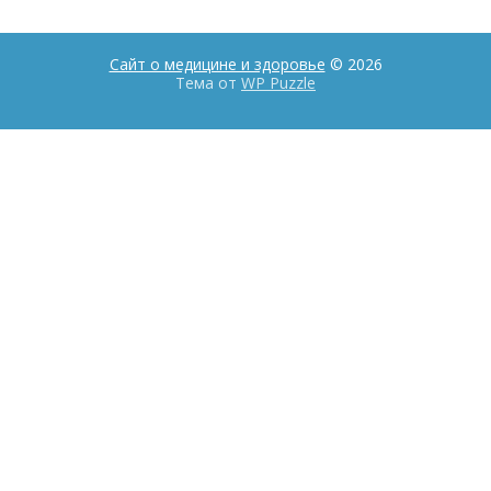
Сайт о медицине и здоровье
© 2026
Тема от
WP Puzzle