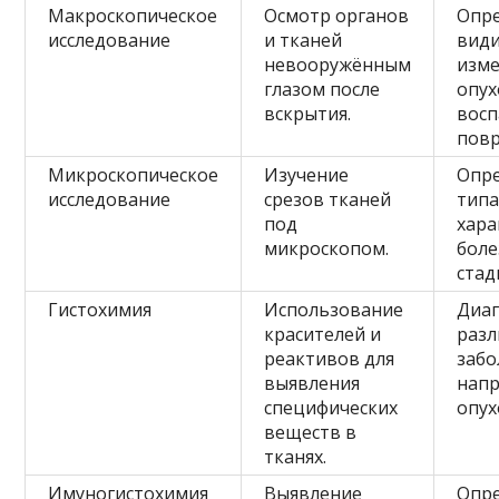
Макроскопическое
Осмотр органов
Опр
исследование
и тканей
вид
невооружённым
изме
глазом после
опух
вскрытия.
восп
повр
Микроскопическое
Изучение
Опр
исследование
срезов тканей
типа
под
хара
микроскопом.
боле
стад
Гистохимия
Использование
Диаг
красителей и
раз
реактивов для
забо
выявления
напр
специфических
опух
веществ в
тканях.
Имуногистохимия
Выявление
Опр