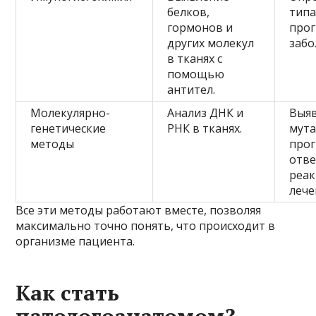
белков,
типа
гормонов и
прог
других молекул
забо
в тканях с
помощью
антител.
Молекулярно-
Анализ ДНК и
Выя
генетические
РНК в тканях.
мута
методы
про
отв
реак
лече
Все эти методы работают вместе, позволяя
максимально точно понять, что происходит в
организме пациента.
Как стать
патологоанатомом?