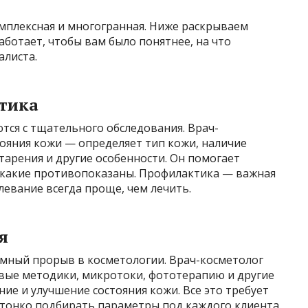
мплексная и многогранная. Ниже раскрываем
аботает, чтобы вам было понятнее, на что
листа.
тика
тся с тщательного обследования. Врач-
ояния кожи — определяет тип кожи, наличие
тарения и другие особенности. Он помогает
а какие противопоказаны. Профилактика — важная
левание всегда проще, чем лечить.
я
мный прорыв в косметологии. Врач-косметолог
вые методики, микротоки, фототерапию и другие
е и улучшение состояния кожи. Все это требует
я тонко подбирать параметры под каждого клиента.