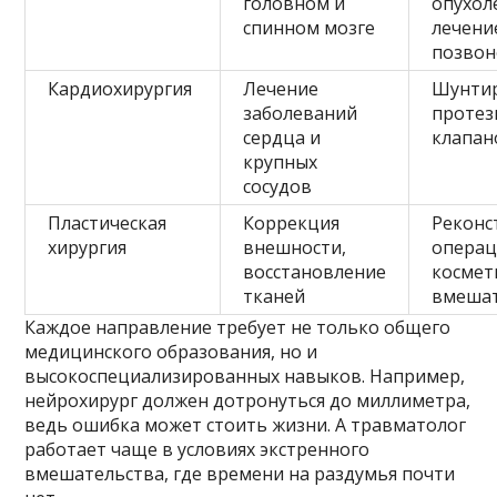
головном и
опухол
спинном мозге
лечени
позвон
Кардиохирургия
Лечение
Шунтир
заболеваний
протез
сердца и
клапан
крупных
сосудов
Пластическая
Коррекция
Реконс
хирургия
внешности,
операц
восстановление
космет
тканей
вмешат
Каждое направление требует не только общего
медицинского образования, но и
высокоспециализированных навыков. Например,
нейрохирург должен дотронуться до миллиметра,
ведь ошибка может стоить жизни. А травматолог
работает чаще в условиях экстренного
вмешательства, где времени на раздумья почти