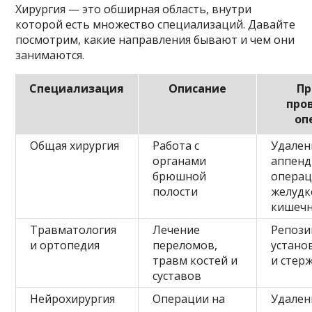
Хирургия — это обширная область, внутри
которой есть множество специализаций. Давайте
посмотрим, какие направления бывают и чем они
занимаются.
Специализация
Описание
П
про
оп
Общая хирургия
Работа с
Удален
органами
аппенд
брюшной
операц
полости
желудк
кишеч
Травматология
Лечение
Репози
и ортопедия
переломов,
устано
травм костей и
и стер
суставов
Нейрохирургия
Операции на
Удален