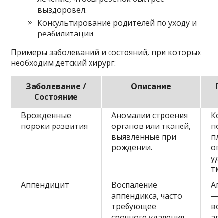
выздоровел.
Консультирование родителей по уходу и
реабилитации.
Примеры заболеваний и состояний, при которых
необходим детский хирург:
Заболевание /
Описание
Состояние
Врожденные
Аномалии строения
К
пороки развития
органов или тканей,
п
выявленные при
п
рождении.
о
у
т
Аппендицит
Воспаление
А
аппендикса, часто
—
требующее
в
срочного удаления.
а