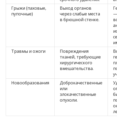
Грыжи (паховые,
Выход органов
Г
пупочные)
через слабые места
в брюшной стенке.
в
а
и
с
и
Травмы и ожоги
Повреждения
В
тканей, требующие
г
хирургического
п
вмешательства.
п
у
Новообразования
Доброкачественные
У
или
о
злокачественные
б
опухоли.
п
о
л