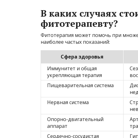
В каких случаях сто
фитотерапевту?
Фитотерапия может помочь при множес
наиболее частых показаний:
Сфера здоровья
Иммунитет и общая
Сез
укрепляющая терапия
вос
Пищеварительная система
Дис
не
Нервная система
Стр
не
Опорно-двигательный
Арт
аппарат
тр
Сердечно-сосудистая
Гип