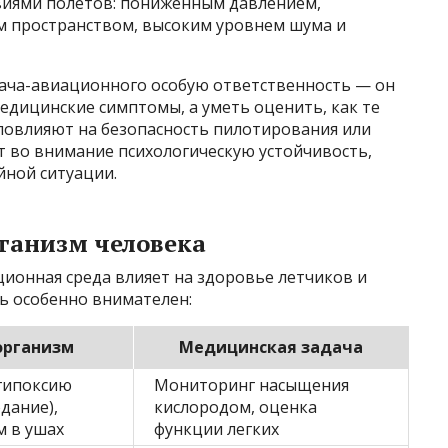
виями полетов: пониженным давлением,
м пространством, высоким уровнем шума и
ача-авиационного особую ответственность — он
едицинские симптомы, а уметь оценить, как те
повлияют на безопасность пилотирования или
т во внимание психологическую устойчивость,
йной ситуации.
ганизм человека
ионная среда влияет на здоровье летчиков и
ь особенно внимателен:
организм
Медицинская задача
гипоксию
Мониторинг насыщения
дание),
кислородом, оценка
м в ушах
функции легких