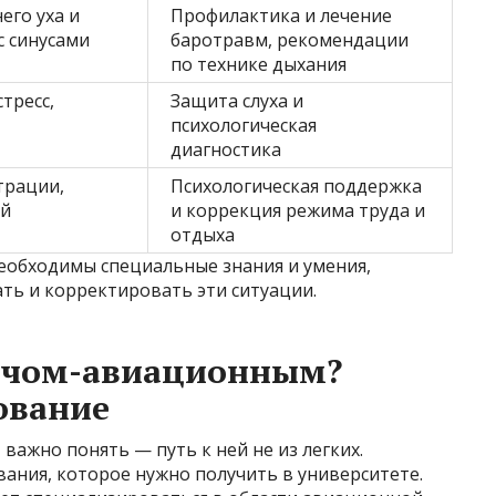
его уха и
Профилактика и лечение
с синусами
баротравм, рекомендации
по технике дыхания
тресс,
Защита слуха и
психологическая
диагностика
трации,
Психологическая поддержка
ий
и коррекция режима труда и
отдыха
необходимы специальные знания и умения,
ь и корректировать эти ситуации.
рачом-авиационным?
ование
 важно понять — путь к ней не из легких.
вания, которое нужно получить в университете.