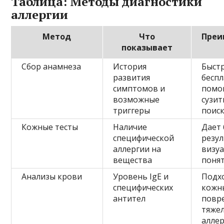
Таблица: Методы диагностики
аллергии
Метод
Что
Преи
показывает
Сбор анамнеза
История
Быстр
развития
беспл
симптомов и
помо
возможные
сузит
триггеры
поис
Кожные тесты
Наличие
Дает
специфической
резул
аллергии на
визу
вещества
поня
Анализы крови
Уровень IgE и
Подх
специфических
кожн
антител
повр
тяже
аллер