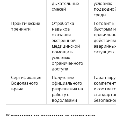
дыхательных
условиях
смесей
подводно
среды
Практические
Отработка
Готовит к
тренинги
навыков
быстрым и
оказания
правильн
экстренной
действиям
медицинской
аварийны
помощи в
ситуациях
условиях
ограниченного
доступа
Сертификация
Получение
Гарантиру
Водолазного
официального
компетент
врача
разрешения на
и соответ
работу с
стандарта
водолазами
безопасно
Ключевые знания и навыки