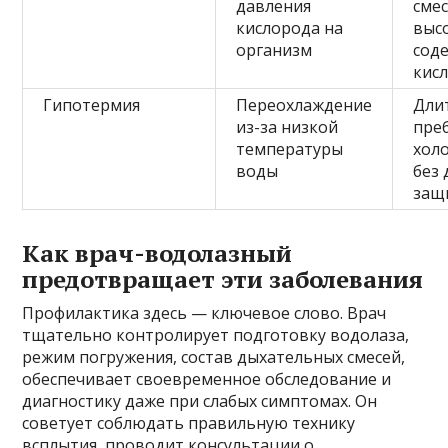
давления
смес
кислорода на
выс
организм
сод
кис
Гипотермия
Переохлаждение
Дли
из-за низкой
пре
температуры
хол
воды
без
защ
Как врач-водолазный
предотвращает эти заболевания
Профилактика здесь — ключевое слово. Врач
тщательно контролирует подготовку водолаза,
режим погружения, состав дыхательных смесей,
обеспечивает своевременное обследование и
диагностику даже при слабых симптомах. Он
советует соблюдать правильную технику
всплытия, проводит консультации о