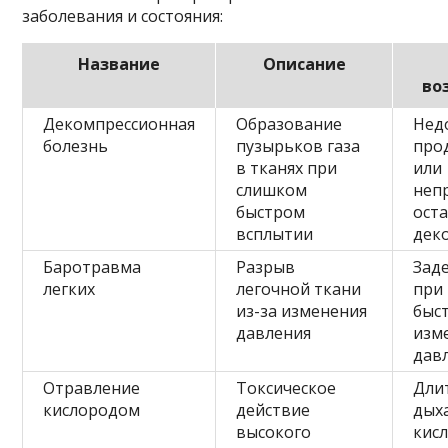
заболевания и состояния:
Название
Описание
во
Декомпрессионная
Образование
Нед
болезнь
пузырьков газа
про
в тканях при
или
слишком
неп
быстром
ост
всплытии
дек
Баротравма
Разрыв
Зад
легких
легочной ткани
при
из-за изменения
быс
давления
изм
дав
Отравление
Токсическое
Дли
кислородом
действие
дых
высокого
кис