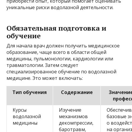
приобрести опыт, который помогает оценивать
уникальные риски водолазной деятельности.
Обязательная подготовка и
обучение
Для начала врач должен получить медицинское
образование, чаще всего в области общей
медицины, пульмонологии, кардиологии или
травматологии. Затем следует
специализированное обучение по водолазной
медицине. Это может включать:
Тип обучения
Содержание
Значени
профес
Курсы
Изучение
Обеспечи
водолазной
механизмов
базовые з
медицины
декомпрессии,
о воздейс
баротравм,
на органи