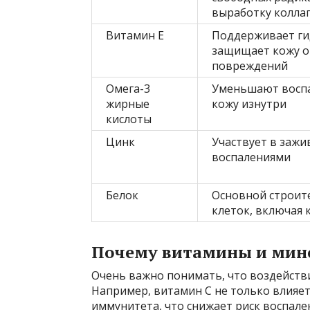
выработку колла
Витамин Е
Поддерживает ги
защищает кожу о
повреждений
Омега-3
Уменьшают воспа
жирные
кожу изнутри
кислоты
Цинк
Участвует в зажив
воспалениями
Белок
Основной строит
клеток, включая 
Почему витамины и мин
Очень важно понимать, что воздейств
Например, витамин С не только влияет
иммунитета, что снижает риск воспален