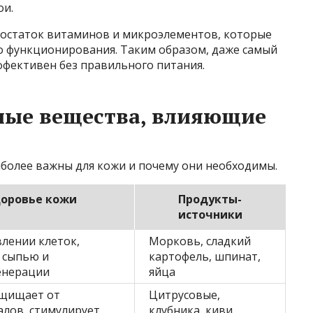
ои.
достаток витаминов и микроэлементов, которые
 функционирования. Таким образом, даже самый
ффективен без правильного питания.
ные вещества, влияющие
иболее важны для кожи и почему они необходимы.
доровье кожи
Продукты-
источники
лении клеток,
Морковь, сладкий
й сыпью и
картофель, шпинат,
енерации
яйца
ащищает от
Цитрусовые,
алов, стимулирует
клубника, киви,