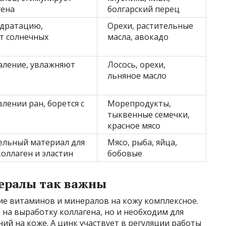
гена
болгарский перец
дратацию,
Орехи, растительные
т солнечных
масла, авокадо
ление, увлажняют
Лосось, орехи,
льняное масло
лении ран, борется с
Морепродукты,
тыквенные семечки,
красное мясо
ельный материал для
Мясо, рыба, яйца,
коллаген и эластин
бобовые
ералы так важны
ие витаминов и минералов на кожу комплексное.
 на выработку коллагена, но и необходим для
ий на коже. А цинк участвует в регуляции работы