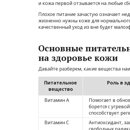
и кожа первой отзывается на любые сб
Плохое питание зачастую означает не
жизненно нужны коже для нормального
качественный уход из вне будет малоэ
Основные питатель
на здоровье кожи
Давайте разберем, какие вещества на
Питательное
Роль в з
вещество
Витамин А
Помогает в обнов
борется с угрево
способствует рег
Витамин С
Антиоксидант, з
свободных радик