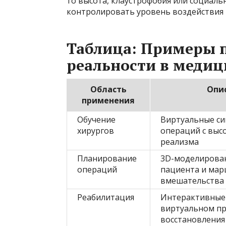
то высота, клаустрофобия или социаль
контролировать уровень воздействия 
Таблица: Примеры 
реальности в медиц
Область
Опи
применения
Обучение
Виртуальные с
хирургов
операций с выс
реализма
Планирование
3D-моделирова
операций
пациента и ма
вмешательства
Реабилитация
Интерактивные
виртуальном пр
восстановления