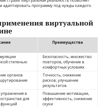
ные страхи. Виртуальная реальность позволяет
и адаптировать программу под нужды каждого.
применения виртуальной
ине
сание
Преимущества
имуляции
Безопасность, множество
окой степенью
повторов, обучение в
комфортных условиях
ние органов
Точность, снижение
ршрутирование
рисков, улучшение
результатов
 упражнения в
Повышение мотивации,
остранстве для
эффективность, снижение
 функций
скуки