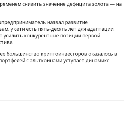
временем снизить значение дефицита золота — на
опредприниматель назвал развитие
ам, у сети есть пять-десять лет для адаптации.
ет усилить конкурентные позиции первой
тиве.
щее большинство криптоинвесторов оказалось в
х портфелей с альткоинами уступает динамике