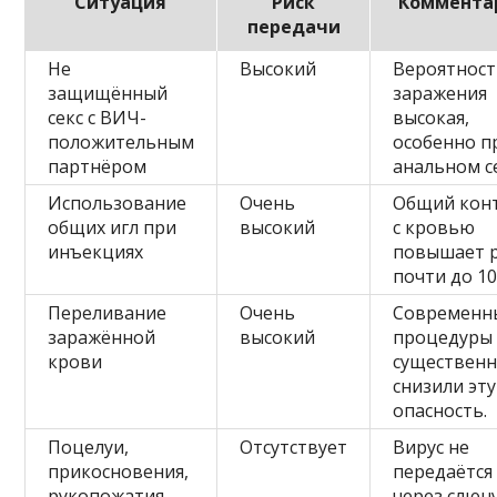
Ситуация
Риск
Коммента
передачи
Не
Высокий
Вероятнос
защищённый
заражения
секс с ВИЧ-
высокая,
положительным
особенно п
партнёром
анальном се
Использование
Очень
Общий кон
общих игл при
высокий
с кровью
инъекциях
повышает 
почти до 10
Переливание
Очень
Современн
заражённой
высокий
процедуры
крови
существен
снизили эту
опасность.
Поцелуи,
Отсутствует
Вирус не
прикосновения,
передаётся
рукопожатия
через слюн