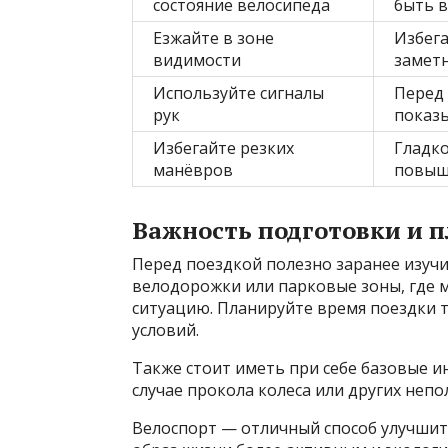
состояние велосипеда
быть в
Езжайте в зоне
Избега
видимости
заметн
Используйте сигналы
Перед
рук
показ
Избегайте резких
Гладко
манёвров
повыша
Важность подготовки и 
Перед поездкой полезно заранее изуч
велодорожки или парковые зоны, где 
ситуацию. Планируйте время поездки та
условий.
Также стоит иметь при себе базовые и
случае прокола колеса или других непо
Велоспорт — отличный способ улучшить