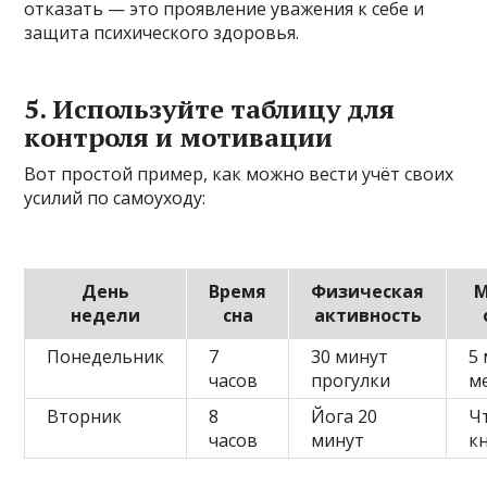
отказать — это проявление уважения к себе и
защита психического здоровья.
5. Используйте таблицу для
контроля и мотивации
Вот простой пример, как можно вести учёт своих
усилий по самоуходу:
День
Время
Физическая
М
недели
сна
активность
Понедельник
7
30 минут
5
часов
прогулки
м
Вторник
8
Йога 20
Ч
часов
минут
к