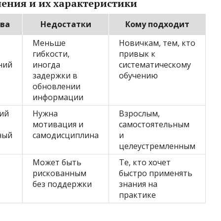
ения и их характеристики
ва
Недостатки
Кому подходит
Меньше
Новичкам, тем, кто
гибкости,
привык к
ний
иногда
систематическому
задержки в
обучению
обновлении
информации
кий
Нужна
Взрослым,
мотивация и
самостоятельным
ный
самодисциплина
и
целеустремленным
Может быть
Те, кто хочет
рискованным
быстро применять
без поддержки
знания на
практике