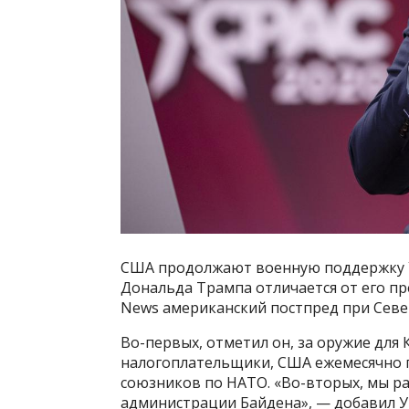
США продолжают военную поддержку У
Дональда Трампа отличается от его пр
News американский постпред при Севе
Во-первых, отметил он, за оружие для
налогоплательщики, США ежемесячно п
союзников по НАТО. «Во-вторых, мы ра
администрации Байдена», — добавил У