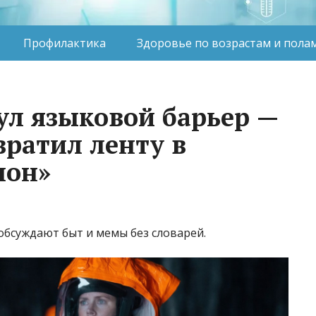
Профилактика
Здоровье по возрастам и пола
ул языковой барьер —
вратил ленту в
лон»
обсуждают быт и мемы без словарей.