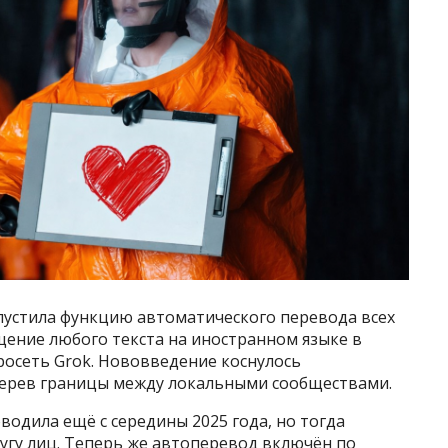
запустила функцию автоматического перевода всех
щение любого текста на иностранном языке в
осеть Grok. Нововведение коснулось
терев границы между локальными сообществами.
одила ещё с середины 2025 года, но тогда
угу лиц. Теперь же автоперевод включён по