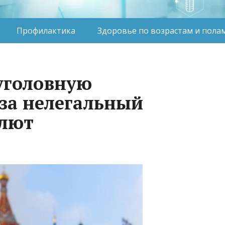
Профилактика
Здоровье по возрастам и пола
 уголовную
 за нелегальный
алют