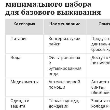
минимального набора
для базового выживания
Категория
Наименование
Опис
Питание
Консервы, сухие
Продукты
пайки
длитель
сроком х
Вода
Фильтрованная
Доступ к
и
питьевой
бутылированная
вода
Медикаменты
Аптечка первой
Антисепт
помощи
бинты,
обезбол
Одежда и
Тёплая одежда,
Защита о
защита
дождевик
холода и