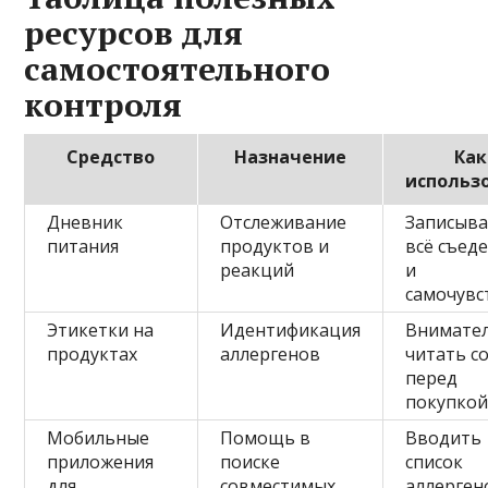
ресурсов для
самостоятельного
контроля
Средство
Назначение
Как
использ
Дневник
Отслеживание
Записыв
питания
продуктов и
всё съед
реакций
и
самочувс
Этикетки на
Идентификация
Внимате
продуктах
аллергенов
читать с
перед
покупко
Мобильные
Помощь в
Вводить
приложения
поиске
список
для
совместимых
аллерген