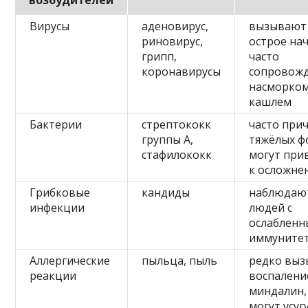
Вирусы
аденовирус,
вызывают
риновирус,
острое нач
грипп,
часто
коронавирусы
сопровож
насморком
кашлем
Бактерии
стрептококк
часто при
группы А,
тяжёлых ф
стафилококк
могут при
к осложне
Грибковые
кандиды
наблюдают
инфекции
людей с
ослаблен
иммуните
Аллергические
пыльца, пыль
редко вы
реакции
воспалени
миндалин,
могут усуг