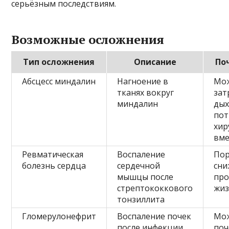
серьёзным последствиям.
Возможные осложнения
Тип осложнения
Описание
По
Абсцесс миндалин
Нагноение в
Мож
тканях вокруг
зат
миндалин
дых
пот
хир
вме
Ревматическая
Воспаление
Пор
болезнь сердца
сердечной
сни
мышцы после
про
стрептококкового
жи
тонзиллита
Гломерулонефрит
Воспаление почек
Мож
после инфекции
поч