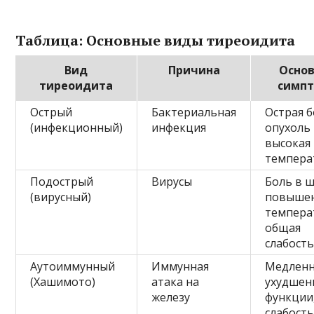
Таблица: Основные виды тиреоидита
Вид
Причина
Осно
тиреоидита
симп
Острый
Бактериальная
Острая б
(инфекционный)
инфекция
опухоль
высокая
темпера
Подострый
Вирусы
Боль в ш
(вирусный)
повыше
темпера
общая
слабост
Аутоиммунный
Иммунная
Медлен
(Хашимото)
атака на
ухудшен
железу
функции
слабость