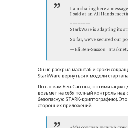
I am sharing here a message
I said at an All Hands meeti
========
StarkWare is adapting its str
So far, we’ve secured our p
— Eli Ben-Sasson | Starknet
Он не раскрыл масштаб и сроки сокращ
StarkWare вернуться к модели стартапа
По словам Бен-Сассона, оптимизация сд
возьмет на себя полный контроль над с
безопасную STARK-криптографию). Это 
сторонних приложений.
«Мы создали лучший стек 