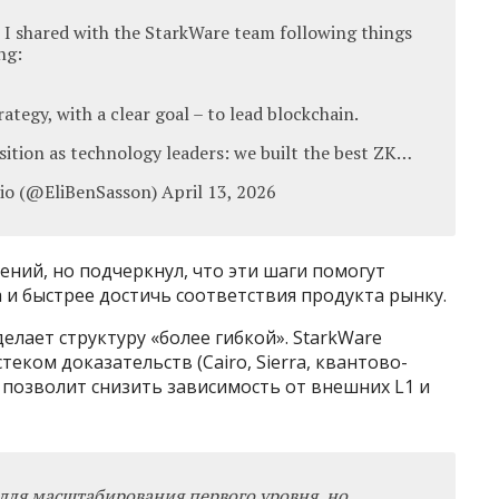
 I shared with the StarkWare team following things
ng:
ategy, with a clear goal – to lead blockchain.
osition as technology leaders: we built the best ZK…
.io (@EliBenSasson) April 13, 2026
ений, но подчеркнул, что эти шаги помогут
 и быстрее достичь соответствия продукта рынку.
елает структуру «более гибкой». StarkWare
теком доказательств (Cairo, Sierra, квантово-
позволит снизить зависимость от внешних L1 и
для масштабирования первого уровня, но