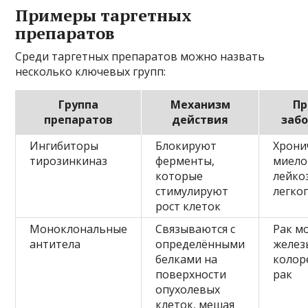
Примеры таргетных
препаратов
Среди таргетных препаратов можно назвать
несколько ключевых групп:
Группа
Механизм
П
препаратов
действия
заб
Ингибиторы
Блокируют
Хрони
тирозинкиназ
ферменты,
миел
которые
лейкоз
стимулируют
легко
рост клеток
Моноклональные
Связываются с
Рак м
антитела
определёнными
желез
белками на
колор
поверхности
рак
опухолевых
клеток, мешая