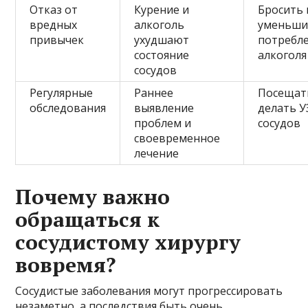
Отказ от
Курение и
Бросить 
вредных
алкоголь
уменьши
привычек
ухудшают
потребл
состояние
алкоголя
сосудов
Регулярные
Раннее
Посещать
обследования
выявление
делать 
проблем и
сосудов
своевременное
лечение
Почему важно
обращаться к
сосудистому хирургу
вовремя?
Сосудистые заболевания могут прогрессировать
незаметно, а последствия быть очень