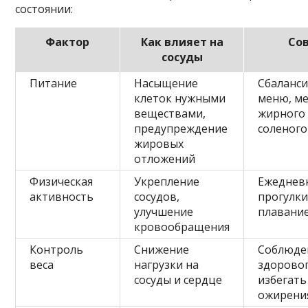
состоянии:
Фактор
Как влияет на
Со
сосуды
Питание
Насыщение
Сбаланс
клеток нужными
меню, м
веществами,
жирного
предупреждение
соленого
жировых
отложений
Физическая
Укрепление
Ежеднев
активность
сосудов,
прогулки
улучшение
плавани
кровообращения
Контроль
Снижение
Соблюде
веса
нагрузки на
здоровог
сосуды и сердце
избегать
ожирени