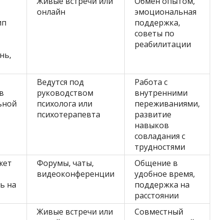
Живые встречи или
Обмен опытом,
онлайн
эмоциональная
ип
поддержка,
советы по
реабилитации
нь,
Ведутся под
Работа с
в
руководством
внутренними
ьной
психолога или
переживаниями,
психотерапевта
развитие
навыков
совладания с
трудностями
жет
Форумы, чаты,
Общение в
видеоконференции
удобное время,
ь на
поддержка на
расстоянии
Живые встречи или
Совместный