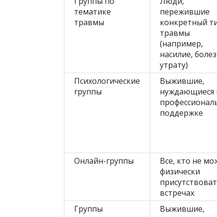
Группы по
Люди,
тематике
пережившие
травмы
конкретный т
травмы
(например,
насилие, болез
утрату)
Психологические
Выжившие,
группы
нуждающиеся 
профессионал
поддержке
Онлайн-группы
Все, кто не мо
физически
присутствоват
встречах
Группы
Выжившие,