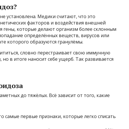
идоз?
не установлена. Медики считают, что это
енетических факторов и воздействия внешней
ся гены, которые делают организм более склонным
попадание определённых веществ, вирусов или
ате которого образуются гранулёмы.
щититься, словно перестраивает свою иммунную
 но в итоге наносит себе ущерб. Так развивается
оидоза
метных до тяжёлых. Всё зависит от того, какие
то самые первые признаки, которые легко списать