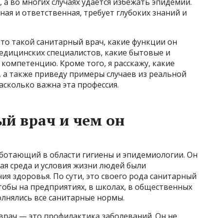
 а во многих случаях удаётся избежать эпидемий.
ая и ответственная, требует глубоких знаний и
кто такой санитарный врач, какие функции он
медицинских специалистов, какие бытовые и
 компетенцию. Кроме того, я расскажу, какие
, а также приведу примеры случаев из реальной
асколько важна эта профессия.
ый врач и чем он
аботающий в области гигиены и эпидемиологии. Он
ая среда и условия жизни людей были
ия здоровья. По сути, это своего рода санитарный
чтобы на предприятиях, в школах, в общественных
олнялись все санитарные нормы.
врач — это профилактика заболеваний. Он не