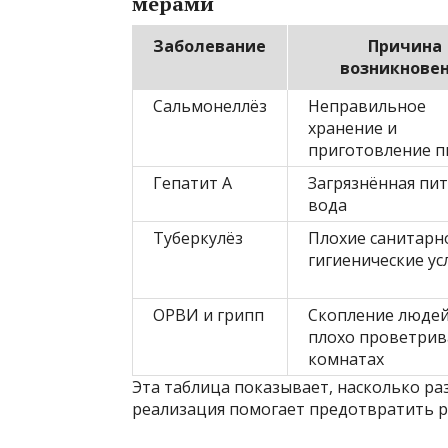
мерами
Заболевание
Причина
возникнове
Сальмонеллёз
Неправильное
хранение и
приготовление 
Гепатит А
Загрязнённая пи
вода
Туберкулёз
Плохие санитарн
гигиенические ус
ОРВИ и грипп
Скопление людей
плохо проветри
комнатах
Эта таблица показывает, насколько ра
реализация помогает предотвратить р