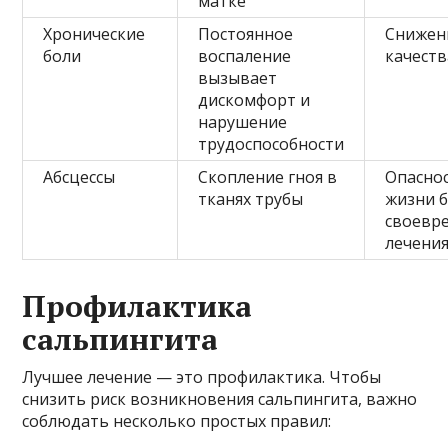
матке
Хронические
Постоянное
Снижен
боли
воспаление
качеств
вызывает
дискомфорт и
нарушение
трудоспособности
Абсцессы
Скопление гноя в
Опаснос
тканях трубы
жизни б
своевр
лечени
Профилактика
сальпингита
Лучшее лечение — это профилактика. Чтобы
снизить риск возникновения сальпингита, важно
соблюдать несколько простых правил: