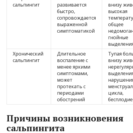
сальпингит
развивается
внизу жив
быстро,
высокая
сопровождается
температу
выраженной
общее
симптоматикой
недомоган
гнойные
выделени
Хронический
Длительное
Тупая бол
сальпингит
воспаление с
внизу жив
менее яркими
нерегуляр
симптомами,
выделения
может
нарушени
протекать с
менструал
периодами
цикла,
обострений
бесплодие
Причины возникновения
сальпингита