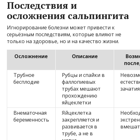
Последствия и
осложнения сальпингита
Игнорирование болезни может привести к
серьёзным последствиям, которые влияют не
только на здоровье, но и на качество жизни.
Осложнение
Описание
Возм
после
Трубное
Рубцы и спайки в
Невозм
бесплодие
фаллопиевых
естеств
трубах мешают
зачатия
прохождению
яйцеклетки
Внематочная
Яйцеклетка
Необхо
беременность
закрепляется и
экстре
развивается в
вмешат
трубе, а не в