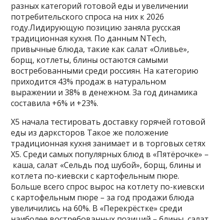
разных категорий готовой еды и увеличении
потребительского спроса на них к 2026
году.Лидирующую позицию заняла русская
традиционная кухня. По данным NTech,
привычные блюда, такие как салат «Оливье»,
борщ, котлеты, блины остаются самыми
востребованными среди россиян. На категорию
приходится 43% продаж в натуральном
выражении и 38% в денежном. За год динамика
составила +6% и +23%.
X5 начала тестировать доставку горячей готовой
еды из дарксторов Такое же положение
традиционная кухня занимает и в торговых сетях
X5. Среди самых популярных блюд в «Пятёрочке» –
каша, салат «Сельдь под шубой», борщ, блины и
котлета по-киевски с картофельным пюре.
Больше всего спрос вырос на котлету по-киевски
с картофельным пюре – за год продажи блюда
увеличились на 60%. В «Перекрёстке» среди
наиболее востребованных позиций – блины, салат