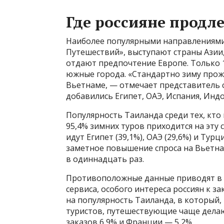
Где россияне продл
Наиболее популярными направлениями 
Путешествий», выступают страны Азии
отдают предпочтение Европе. Только 
южные города. «Стандартно зиму прож
Вьетнаме, — отмечает представитель с
добавились Египет, ОАЭ, Испания, Индо
Популярность Таиланда среди тех, кто
95,4% зимних туров приходится на эту 
идут Египет (39,1%), ОАЭ (29,6%) и Турц
заметное повышение спроса на Вьетна
в одиннадцать раз.
Противоположные данные приводят в «
сервиса, особого интереса россиян к з
на популярность Таиланда, в который, 
туристов, путешествующие чаще делаю
заказов 6,9% и Франции — 5,2%.