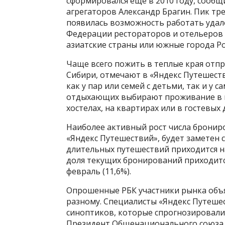
сформировался еще в 2010 году, сообщ
агрегаторов Александр Брагин. Пик тр
появилась возможность работать удале
Федерации рестораторов и отельеров 
азиатские страны или южные города Ро
Чаще всего пожить в теплые края отпр
Сибири, отмечают в «Яндекс Путешеств
как у пар или семей с детьми, так и у
отдыхающих выбирают проживание в г
хостелах, на квартирах или в гостевых 
Наиболее активный рост числа бронир
«Яндекс Путешествий», будет заметен с
длительных путешествий приходится н
доля текущих бронирований приходится 
февраль (11,6%).
Опрошенные РБК участники рынка объя
разному. Специалисты «Яндекс Путеше
синоптиков, которые спрогнозировали 
Президент Общенационального союза 