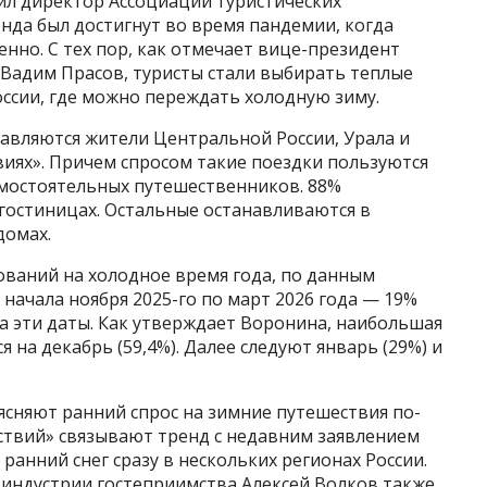
ил директор Ассоциации туристических
енда был достигнут во время пандемии, когда
нно. С тех пор, как отмечает вице-президент
Вадим Прасов, туристы стали выбирать теплые
ссии, где можно переждать холодную зиму.
авляются жители Центральной России, Урала и
иях». Причем спросом такие поездки пользуются
 самостоятельных путешественников. 88%
остиницах. Остальные останавливаются в
домах.
ований на холодное время года, по данным
 начала ноября 2025-го по март 2026 года — 19%
а эти даты. Как утверждает Воронина, наибольшая
на декабрь (59,4%). Далее следуют январь (29%) и
сняют ранний спрос на зимние путешествия по-
ствий» связывают тренд с недавним заявлением
ранний снег сразу в нескольких регионах России.
индустрии гостеприимства Алексей Волков также