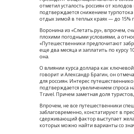
отметил усталость россиян от холодов 
подтверждается снижением турпотока н
отдых зимой в теплых краях — до 15% г
Воронина из «Слетать.ру», впрочем, сч
плохими погодными условиями, а отно
«Путешественники предпочитают забро
еще два месяца и заплатить по курсу 10
она.
О влиянии курса доллара как ключево
говорит и Александр Брагин, он отмеча
для россиян. Интерес путешественник
подтверждается увеличением спроса на
Travel. Причем заметная доля туристов
Впрочем, не все путешественники спе
заблаговременно, констатируют в пресс
сдерживающий фактор выступает жела
которых можно найти варианты со зна